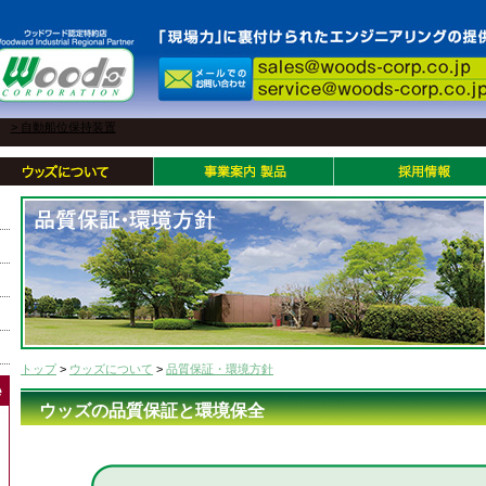
> 自動船位保持装置
トップ
>
ウッズについて
>
品質保証・環境方針
ウッズの品質保証と環境保全